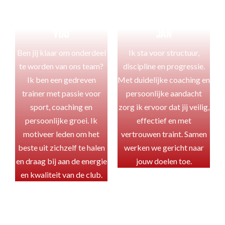
YOU
JAN
Trainer
Trainer
YOU
JAN
Ben jij klaar om onderdeel
Ik sta voor structuur,
I
te worden van ons team?
discipline en progressie.
Ik ben een gedreven
Met duidelijke coaching en
trainer met passie voor
persoonlijke aandacht
sport, coaching en
zorg ik ervoor dat jij veilig,
persoonlijke groei. Ik
effectief en met
motiveer leden om het
vertrouwen traint. Samen
beste uit zichzelf te halen
werken we gericht naar
en draag bij aan de energie
jouw doelen toe.
en kwaliteit van de club.