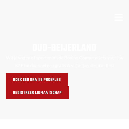
OUD-BEIJERLAND
Wil je weten of sporten bij de Boxing Company iets voor jou
is? Plan dan snel een gratis & vrijblijvende proefles!
BOEK EEN GRATIS PROEFLES
REGISTREER LIDMAATSCHAP