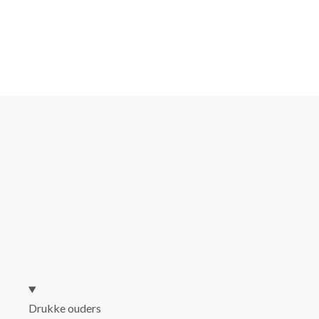
ONDER WELKE CATEGORIE VAL JIJ?
Drukke ouders