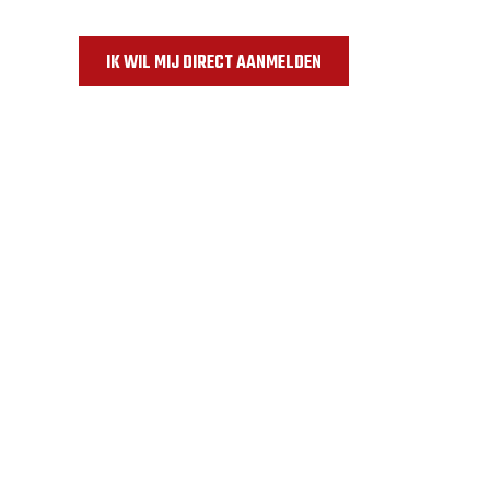
● Veilige, gestructureerde en leuke manier om t
IK WIL MIJ DIRECT AANMELDEN