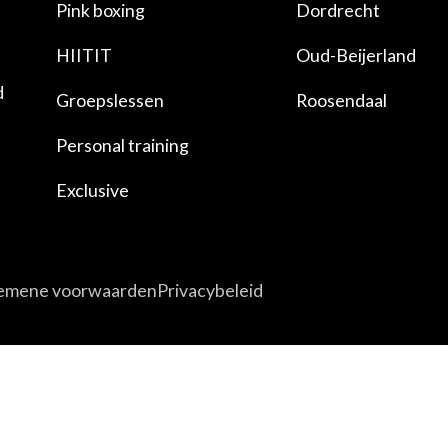
Pink boxing
Dordrecht
HIITIT
Oud-Beijerland
d
Groepslessen
Roosendaal
Personal training
Exclusive
emene voorwaarden
Privacybeleid