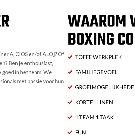
ER
WAAROM W
BOXING C
ainer A, CIOS en/of ALO]? Of
TOFFE WERKPLEK
eren? Ben je enthousiast,
e goed in het team. We
FAMILIEGEVOEL
ionals met passie voor hun
GROEIMOGELIJKHEDE
KORTE LIJNEN
1 TEAM 1 TAAK
FUN